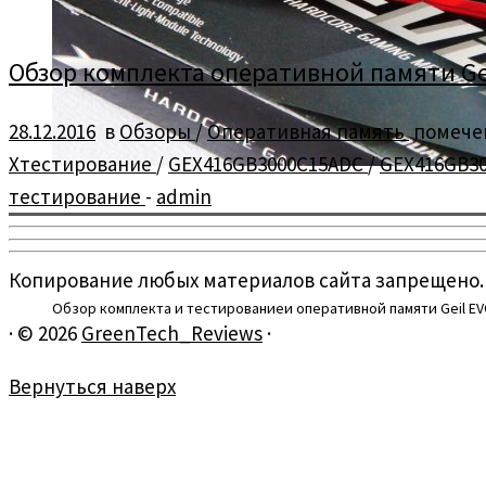
Обзор комплекта оперативной памяти Geil
28.12.2016
в
Обзоры
/
Оперативная память
помече
Xтестирование
/
GEX416GB3000C15ADC
/
GEX416GB3
тестирование
-
admin
Копирование любых материалов сайта запрещено.
Обзор комплекта и тестированиеи оперативной памяти Geil EVO 
·
© 2026
GreenTech_Reviews
·
Вернуться наверх