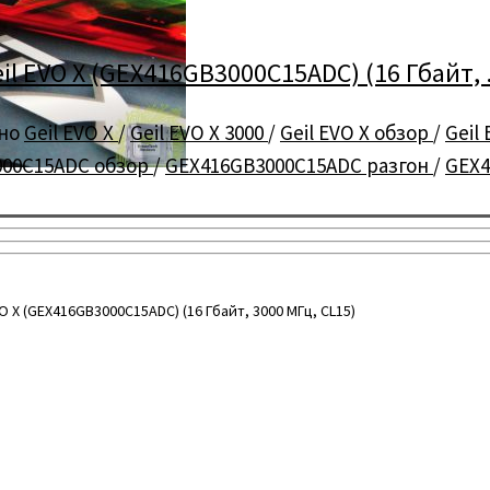
 EVO X (GEX416GB3000C15ADC) (16 Гбайт, .
но
Geil EVO X
/
Geil EVO X 3000
/
Geil EVO X обзор
/
Geil
000C15ADC обзор
/
GEX416GB3000C15ADC разгон
/
GEX4
X (GEX416GB3000C15ADC) (16 Гбайт, 3000 МГц, CL15)