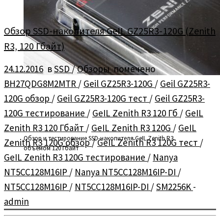
Обзор SSD-накопителя GeIL GZ25R3-120G (Zenith
R3, 120 Гбайт)
24.12.2016
в
SSD
/
Обзоры
помечено
BH27QDG8M2MTR
/
Geil GZ25R3-120G
/
Geil GZ25R3-
120G обзор
/
Geil GZ25R3-120G тест
/
Geil GZ25R3-
120G тестирование
/
GeIL Zenith R3 120 Гб
/
GeIL
Zenith R3 120 Гбайт
/
GeIL Zenith R3 120G
/
GeIL
Обзор и тестирование SSD-накопителя GeIL Zenith R3
Zenith R3 120G обзор
/
GeIL Zenith R3 120G тест
/
объёмом 120 Гбайт
GeIL Zenith R3 120G тестирование
/
Nanya
NT5CC128M16IP
/
Nanya NT5CC128M16IP-DI
/
NT5CC128M16IP
/
NT5CC128M16IP-DI
/
SM2256K
-
admin