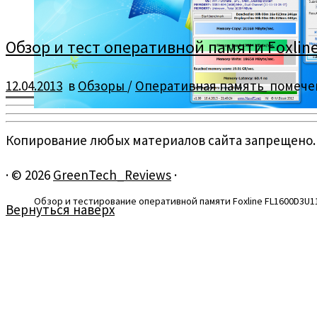
Обзор и тест оперативной памяти Foxline
12.04.2013
в
Обзоры
/
Оперативная память
помече
Копирование любых материалов сайта запрещено.
·
© 2026
GreenTech_Reviews
·
Обзор и тестирование оперативной памяти Foxline FL1600D3U11-
Вернуться наверх