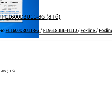
 FL1600D3U11-8G (8 Гб)
но
FL1600D3U11-8G
/
FL96E8BBE-H110
/
Foxline
/
Foxli
8G (8 Гб).