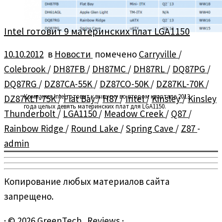
Intel готовит 9 материнских плат LGA1150
10.10.2012
в
Новости
помечено
Carryville
/
Colebrook
/
DH87FB
/
DH87MC
/
DH87RL
/
DQ87PG
/
DQ87RG
/
DZ87CA-55K
/
DZ87CO-50K
/
DZ87KL-70K
/
Компания Intel готовит к выпуску во втором квартале 2013
DZ87KLT-75K
/
Flat Bay
/
H87
/
Intel
/
Kinsley
/
Kinsley
года целых девять материнских плат для LGA1150.
Thunderbolt
/
LGA1150
/
Meadow Creek
/
Q87
/
Rainbow Ridge
/
Round Lake
/
Spring Cave
/
Z87
-
admin
Копирование любых материалов сайта
запрещено.
·
© 2026
GreenTech_Reviews
·