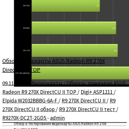
Обзор видеокарты ASUS Radeon R9 270X
DirectCU II TOP
09.11.2013
в
Видеокарты
/
Обзоры
помечено
ASUS
Radeon R9 270X DirectCU II TOP
/
Digi+ ASP1211
/
Elpida W2032BBBG-6A-F
/
R9 270X DirectCU II
/
R9
270X DirectCU II обзор
/
R9 270X DirectCU II тест
/
R9270X-DC2T-2GD5
-
admin
Обзор и тестирование видеокарты ASUS Radeon R9 270X