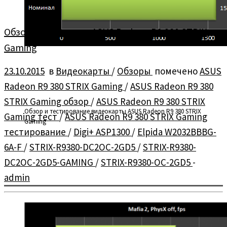
Обзор видеокарты ASUS Radeon R9 380 STRIX
Gaming
23.10.2015
в
Видеокарты
/
Обзоры
помечено
ASUS
Radeon R9 380 STRIX Gaming
/
ASUS Radeon R9 380
STRIX Gaming обзор
/
ASUS Radeon R9 380 STRIX
Обзор и тестирование видеокарты ASUS Radeon R9 380 STRIX
Gaming тест
/
ASUS Radeon R9 380 STRIX Gaming
Gaming
тестирование
/
Digi+ ASP1300
/
Elpida W2032BBBG-
6A-F
/
STRIX-R9380-DC2OC-2GD5
/
STRIX-R9380-
DC2OC-2GD5-GAMING
/
STRIX-R9380-OC-2GD5
-
admin