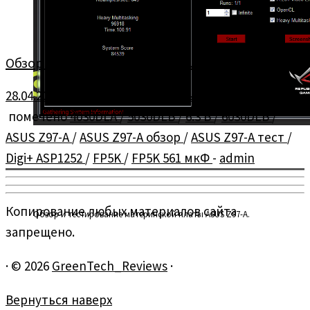
Обзор материнской платы ASUS Z97-A
28.04.2014
в
Материнские платы
/
Обзоры
помечено
4030DLA
/
5030DLB
/
6.3 В
/
6030DLB
/
ASUS Z97-A
/
ASUS Z97-A обзор
/
ASUS Z97-A тест
/
Digi+ ASP1252
/
FP5K
/
FP5K 561 мкФ
-
admin
Копирование любых материалов сайта
Обзор и тестирование материнской платы ASUS Z97-A.
запрещено.
·
© 2026
GreenTech_Reviews
·
Вернуться наверх