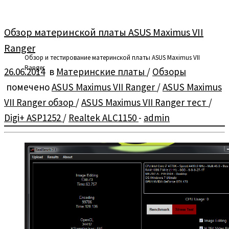
Обзор материнской платы ASUS Maximus VII
Ranger
Обзор и тестирование материнской платы ASUS Maximus VII
Ranger.
26.06.2014
в
Материнские платы
/
Обзоры
помечено
ASUS Maximus VII Ranger
/
ASUS Maximus
VII Ranger обзор
/
ASUS Maximus VII Ranger тест
/
Digi+ ASP1252
/
Realtek ALC1150
-
admin