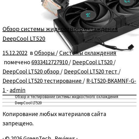
Обзор системы жидкостного охлаждения
DeepCool LT520
15.12.2022
в
Обзоры
/
Системы охлаждения
помечено
6933412727910
/
DeepCool LT520
/
DeepCool LT520 обзор
/
DeepCool LT520 тест
/
DeepCool LT520 тестирование
/
R-LT520-BKAMNF-G-
1
-
admin
Обзор и тестирование системы жидкостного охлаждения
DeepCool LT520
Копирование любых материалов сайта
запрещено.
·
© 2026
GreenTech_Reviews
·