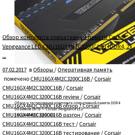
Обзор комплекта оперативной памяти Corsair
Vengeance LED CMU16GX4M2C3200C16B (DDR4, 2x
...
07.02.2017
в
Обзоры
/
Оперативная память
помечено
CMU16GX4M2C3200C16B
/
Corsair
CMU16GX4M2C3200C16B
/
Corsair
CMU16GX4M2C3200C16B review
/
Corsair
Обзор и тестирование комплекта оперативной памяти DDR4
CMU16GX4M2C3200C16B обзор
/
Corsair
объёмом 16 ГБ — Corsair Vengeance LED
CMU16GX4M2C3200C16B разгон
/
Corsair
CMU16GX4M2C3200C16B
CMU16GX4M2C3200C16B тест
/
Corsair
CMU16GX4M2C3200C16B тестирование
/
Corsair