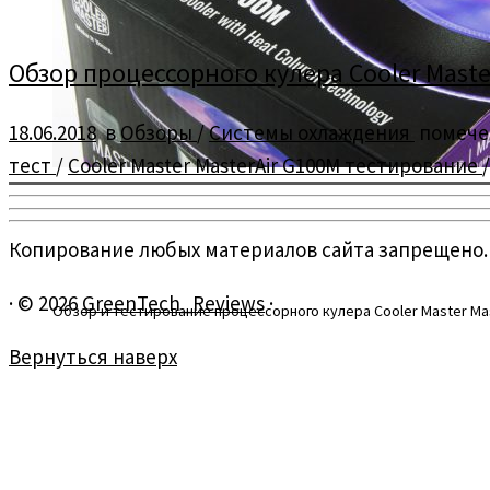
Обзор процессорного кулера Cooler Maste
18.06.2018
в
Обзоры
/
Системы охлаждения
помеч
тест
/
Cooler Master MasterAir G100M тестирование
Копирование любых материалов сайта запрещено.
·
© 2026
GreenTech_Reviews
·
Обзор и тестирование процессорного кулера Cooler Master Ma
Вернуться наверх