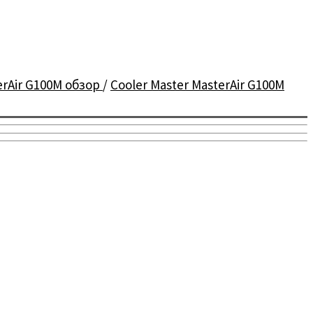
erAir G100M обзор
/
Cooler Master MasterAir G100M