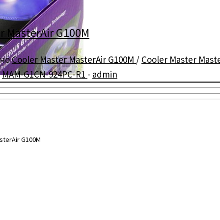
r MasterAir G100M
ено
Cooler Master MasterAir G100M
/
Cooler Master Mast
/
MAM-G1CN-924PC-R1
-
admin
sterAir G100M