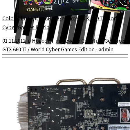
Colorful представила GeForce GTX 660 Ti World
Cyber Games Edition
01.11.2012
в
Новости
помечено
Colorful
/
GeForce
GTX 660 Ti
/
World Cyber Games Edition
-
admin
Colorful представила ограниченную версию GeForce GTX 660
Ti iGame, которая расписана вручную, дабы отпраздновать
World Cyber ​​Games 2012 […]