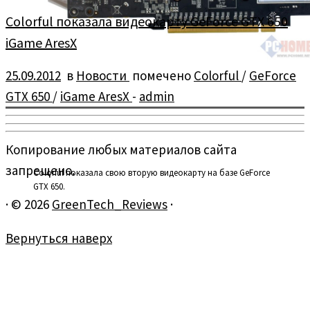
Colorful показала видеокарту GeForce GTX 650
iGame AresX
25.09.2012
в
Новости
помечено
Colorful
/
GeForce
GTX 650
/
iGame AresX
-
admin
Копирование любых материалов сайта
запрещено.
Colorful показала свою вторую видеокарту на базе GeForce
GTX 650.
·
© 2026
GreenTech_Reviews
·
Вернуться наверх