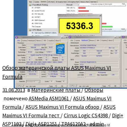
Обзор материнской платы ASUS Maximus VI
Formula
31.08.2013
в
Материнские платы
/
Обзоры
помечено
ASMedia ASM1061
/
ASUS Maximus VI
Formula
/
ASUS Maximus VI Formula обзор
/
ASUS
Maximus VI Formula тест
/
Cirrus Logic CS4398
/
Digi+
ASP1103
/
Digi+ ASP1251
/
TPA6120A2
-
admin
Обзор и тестирование материнской платы ASUS Maximus VI