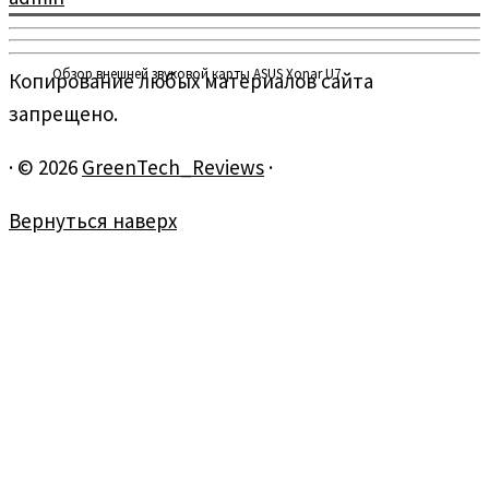
Обзор внешней звуковой карты ASUS Xonar U7.
Копирование любых материалов сайта
запрещено.
·
© 2026
GreenTech_Reviews
·
Вернуться наверх