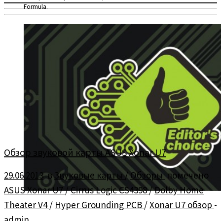
Formula.
Обзор звуковой карты ASUS Xonar U7
29.06.2013
в
Звуковые карты
/
Обзоры
помечено
ASUS Xonar U7
/
Cirrus Logic CS4398
/
Dolby Home
Theater V4
/
Hyper Grounding PCB
/
Xonar U7 обзор
-
admin