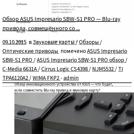
Обзор ASUS Impresario SBW-S1 PRO — Blu-ray
привода, совмещённого со ...
09.10.2015
в
Звуковые карты
/
Обзоры
/
Оптические приводы
помечено
ASUS Impresario
SBW-S1 PRO
/
ASUS Impresario SBW-S1 PRO обзор
/
C-Media 6631A
/
Cirrus Logic CS4398
/
NJM5532
/
TI
TPA6120A2
/
WIMA FKP2
-
admin
Обзор инновационного устройства от ASUS — что будет,
если совместить Blu-ray привод и звуковую карту?