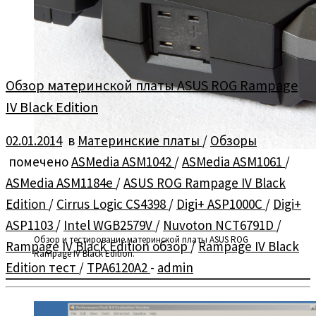
Обзор материнской платы ASUS ROG Rampage
IV Black Edition
02.01.2014
в
Материнские платы
/
Обзоры
помечено
ASMedia ASM1042
/
ASMedia ASM1061
/
ASMedia ASM1184e
/
ASUS ROG Rampage IV Black
Edition
/
Cirrus Logic CS4398
/
Digi+ ASP1000C
/
Digi+
ASP1103
/
Intel WGB2579V
/
Nuvoton NCT6791D
/
Обзор и тестирование материнской платы ASUS ROG
Rampage IV Black Edition обзор
/
Rampage IV Black
Rampage IV Black Edition.
Edition тест
/
TPA6120A2
-
admin