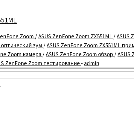
551ML
ZenFone Zoom
/
ASUS ZenFone Zoom ZX551ML
/
ASUS 
 оптический зум
/
ASUS ZenFone Zoom ZX551ML при
one Zoom камера
/
ASUS ZenFone Zoom обзор
/
ASUS 
US ZenFone Zoom тестирование
-
admin
L