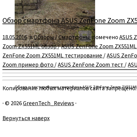
Обзор смартфона ASUS ZenFone Zoom ZX
18.05.2016
в
Обзоры
/
Смартфоны
помечено
ASUS 
Zoom ZX551ML обзор
/
ASUS ZenFone Zoom ZX551ML
ZenFone Zoom ZX551ML тестирование
/
ASUS ZenF
Zoom пример фото
/
ASUS ZenFone Zoom тест
/
AS
Обзор и тестирование смартфона ASUS ZenFone Zoom ZX551M
Копирование любых материалов сайта запрещено.
·
© 2026
GreenTech_Reviews
·
Вернуться наверх