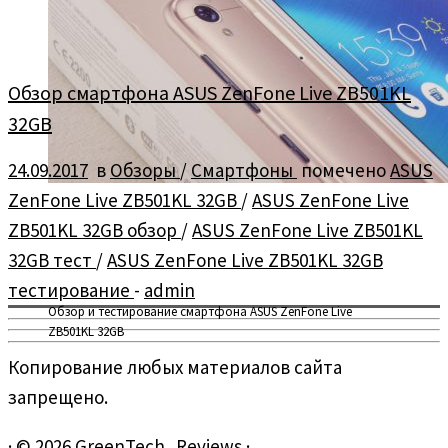
Обзор смартфона ASUS ZenFone Live ZB501KL
32GB
24.09.2017
в
Обзоры
/
Смартфоны
помечено
ASUS
ZenFone Live ZB501KL 32GB
/
ASUS ZenFone Live
ZB501KL 32GB обзор
/
ASUS ZenFone Live ZB501KL
32GB тест
/
ASUS ZenFone Live ZB501KL 32GB
тестирование
-
admin
Обзор и тестирование смартфона ASUS ZenFone Live
ZB501KL 32GB
Копирование любых материалов сайта
запрещено.
·
© 2026
GreenTech_Reviews
·