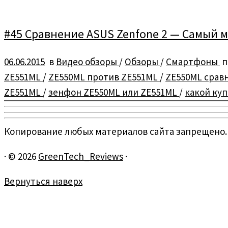
#45 Сравнение ASUS Zenfone 2 — Самый м
06.06.2015
в
Видео обзоры
/
Обзоры
/
Смартфоны
п
ZE551ML
/
ZE550ML против ZE551ML
/
ZE550ML срав
ZE551ML
/
зенфон ZE550ML или ZE551ML
/
какой ку
Копирование любых материалов сайта запрещено.
·
© 2026
GreenTech_Reviews
·
Вернуться наверх