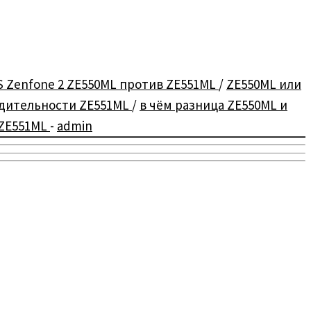
S Zenfone 2 ZE550ML против ZE551ML
/
ZE550ML или
одительности ZE551ML
/
в чём разница ZE550ML и
 ZE551ML
-
admin