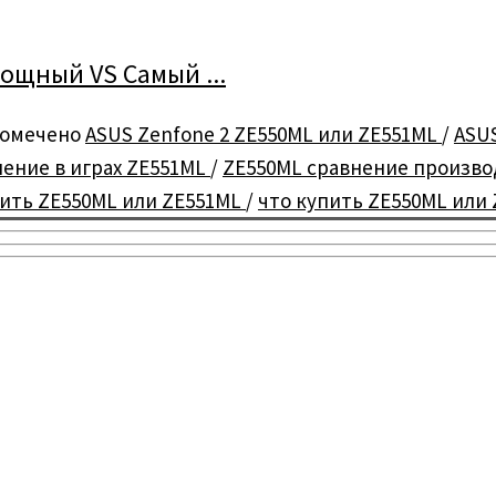
ощный VS Самый ...
омечено
ASUS Zenfone 2 ZE550ML или ZE551ML
/
ASU
нение в играх ZE551ML
/
ZE550ML сравнение произв
пить ZE550ML или ZE551ML
/
что купить ZE550ML или