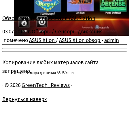
Обзор сенсора движения ASUS Xtion
03.07.2013
в
Обзоры
/
Сенсоры движения
помечено
ASUS Xtion
/
ASUS Xtion обзор
-
admin
Копирование любых материалов сайта
запрещено.
Обзор сенсора движения ASUS Xtion.
·
© 2026
GreenTech_Reviews
·
Вернуться наверх