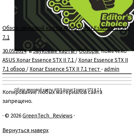
Обзор звуковой карты ASUS Xonar Essence STX II
7.1
30.05.2014
в
Звуковые карты
/
Обзоры
помечено
ASUS Xonar Essence STX II 7.1
/
Xonar Essence STX II
7.1 обзор
/
Xonar Essence STX II 7.1 тест
-
admin
Обзор звуковой карты ASUS Xonar Essence STX II 7.1.
Копирование любых материалов сайта
запрещено.
·
© 2026
GreenTech_Reviews
·
Вернуться наверх