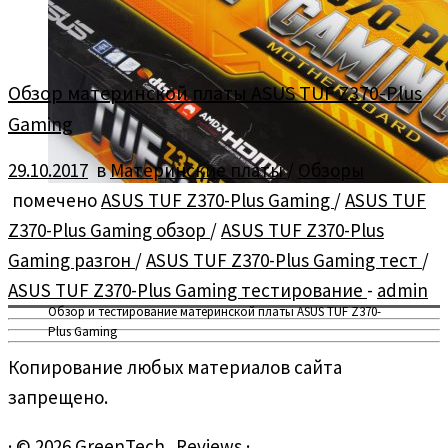
Обзор материнской платы ASUS TUF Z370-Plus
Gaming
29.10.2017
в
Материнские платы
/
Обзоры
помечено
ASUS TUF Z370-Plus Gaming
/
ASUS TUF
Z370-Plus Gaming обзор
/
ASUS TUF Z370-Plus
Gaming разгон
/
ASUS TUF Z370-Plus Gaming тест
/
ASUS TUF Z370-Plus Gaming тестирование
-
admin
Обзор и тестирование материнской платы ASUS TUF Z370-
Plus Gaming
Копирование любых материалов сайта
запрещено.
·
© 2026
GreenTech_Reviews
·