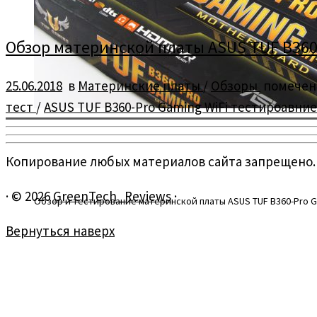
Обзор материнской платы ASUS TUF B360
25.06.2018
в
Материнские платы
/
Обзоры
помече
тест
/
ASUS TUF B360-Pro Gaming WiFi тестироавни
Копирование любых материалов сайта запрещено.
·
© 2026
GreenTech_Reviews
·
Обзор и тестирование материнской платы ASUS TUF B360-Pro G
Вернуться наверх