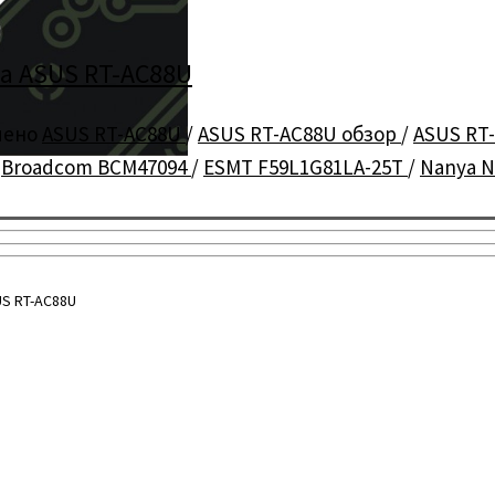
а ASUS RT-AC88U
чено
ASUS RT-AC88U
/
ASUS RT-AC88U обзор
/
ASUS RT
/
Broadcom BCM47094
/
ESMT F59L1G81LA-25T
/
Nanya 
S RT-AC88U