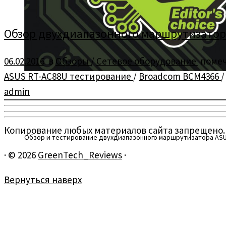
Обзор двухдиапазонного маршрутизатор
06.02.2016
в
Обзоры
/
Сетевое оборудование
поме
ASUS RT-AC88U тестирование
/
Broadcom BCM4366
admin
Копирование любых материалов сайта запрещено.
Обзор и тестирование двухдиапазонного маршрутизатора ASU
·
© 2026
GreenTech_Reviews
·
Вернуться наверх