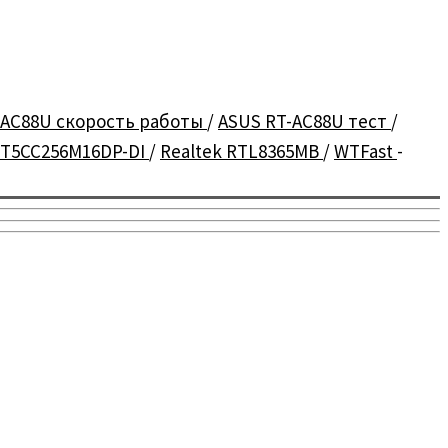
-AC88U скорость работы
/
ASUS RT-AC88U тест
/
NT5CC256M16DP-DI
/
Realtek RTL8365MB
/
WTFast
-