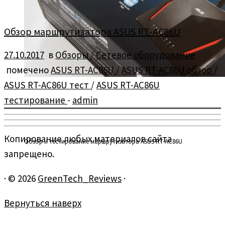
Обзор маршрутизатора ASUS RT-AC86U
27.10.2017
в
Обзоры
/
Сетевое оборудование
помечено
ASUS RT-AC86U
/
ASUS RT-AC86U обзор
/
ASUS RT-AC86U тест
/
ASUS RT-AC86U
тестирование
-
admin
Копирование любых материалов сайта
Обзор и тестирование маршрутизатора ASUS RT-AC86U
запрещено.
·
© 2026
GreenTech_Reviews
·
Вернуться наверх