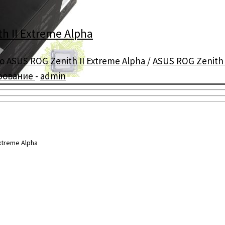
 II Extreme Alpha
но
ASUS ROG Zenith II Extreme Alpha
/
ASUS ROG Zenith 
ирование
-
admin
xtreme Alpha