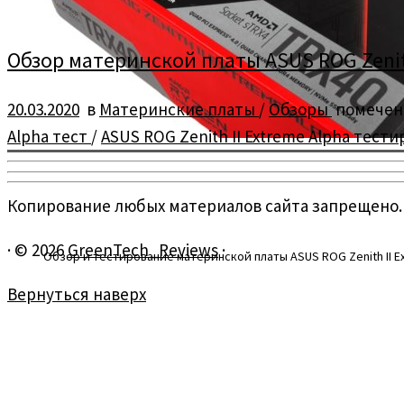
Обзор материнской платы ASUS ROG Zenith
20.03.2020
в
Материнские платы
/
Обзоры
помече
Alpha тест
/
ASUS ROG Zenith II Extreme Alpha тест
Копирование любых материалов сайта запрещено.
·
© 2026
GreenTech_Reviews
·
Обзор и тестирование материнской платы ASUS ROG Zenith II E
Вернуться наверх