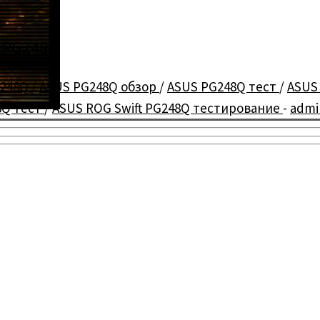
t PG248Q
G248Q
/
ASUS PG248Q обзор
/
ASUS PG248Q тест
/
ASUS
8Q тест
/
ASUS ROG Swift PG248Q тестирование
-
admi