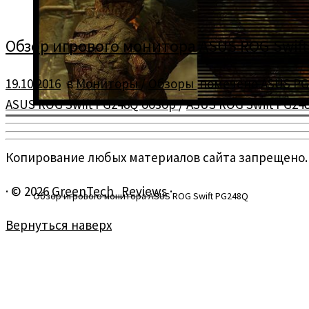
Обзор игрового монитора ASUS ROG Swif
19.10.2016
в
Мониторы
/
Обзоры
помечено
ASUS P
ASUS ROG Swift PG248Q обзор
/
ASUS ROG Swift PG24
Копирование любых материалов сайта запрещено.
·
© 2026
GreenTech_Reviews
·
Обзор игрового монитора ASUS ROG Swift PG248Q
Вернуться наверх