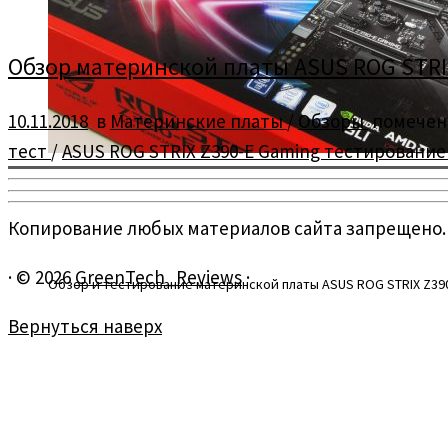
Обзор материнской платы ASUS ROG STRI
10.11.2018
в
Материнские платы
/
Обзоры
помече
тест
/
ASUS ROG STRIX Z390-E Gaming тестировани
Копирование любых материалов сайта запрещено.
·
© 2026
GreenTech_Reviews
·
Обзор и тестирование материнской платы ASUS ROG STRIX Z39
Вернуться наверх