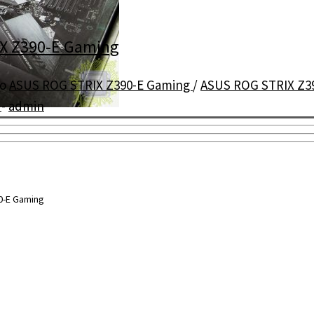
X Z390-E Gaming
но
ASUS ROG STRIX Z390-E Gaming
/
ASUS ROG STRIX Z3
е
-
admin
0-E Gaming