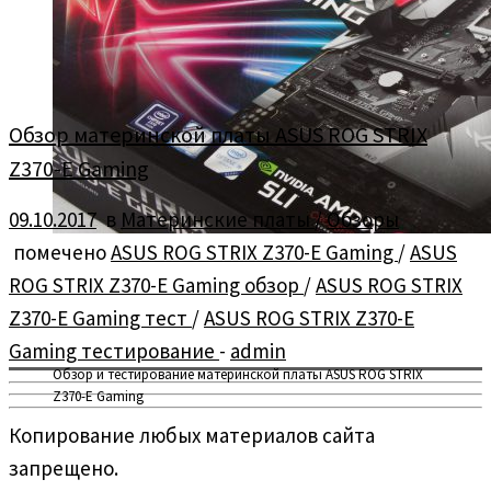
Обзор материнской платы ASUS ROG STRIX
Z370-E Gaming
09.10.2017
в
Материнские платы
/
Обзоры
помечено
ASUS ROG STRIX Z370-E Gaming
/
ASUS
ROG STRIX Z370-E Gaming обзор
/
ASUS ROG STRIX
Z370-E Gaming тест
/
ASUS ROG STRIX Z370-E
Gaming тестирование
-
admin
Обзор и тестирование материнской платы ASUS ROG STRIX
Z370-E Gaming
Копирование любых материалов сайта
запрещено.