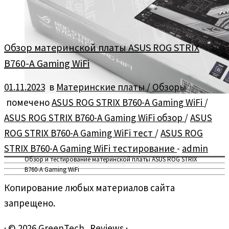
Обзор материнской платы ASUS ROG STRIX
B760-A Gaming WiFi
01.11.2023
в
Материнские платы
/
Обзоры
помечено
ASUS ROG STRIX B760-A Gaming WiFi
/
ASUS ROG STRIX B760-A Gaming WiFi обзор
/
ASUS
ROG STRIX B760-A Gaming WiFi тест
/
ASUS ROG
STRIX B760-A Gaming WiFi тестирование
-
admin
Обзор и тестирование материнской платы ASUS ROG STRIX
B760-A Gaming WiFi
Копирование любых материалов сайта
запрещено.
·
© 2026
GreenTech_Reviews
·