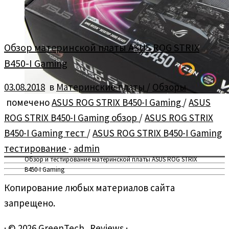
Обзор материнской платы ASUS ROG STRIX
B450-I Gaming
03.08.2018
в
Материнские платы
/
Обзоры
помечено
ASUS ROG STRIX B450-I Gaming
/
ASUS
ROG STRIX B450-I Gaming обзор
/
ASUS ROG STRIX
B450-I Gaming тест
/
ASUS ROG STRIX B450-I Gaming
тестирование
-
admin
Обзор и тестирование материнской платы ASUS ROG STRIX
B450-I Gaming
Копирование любых материалов сайта
запрещено.
·
© 2026
GreenTech_Reviews
·