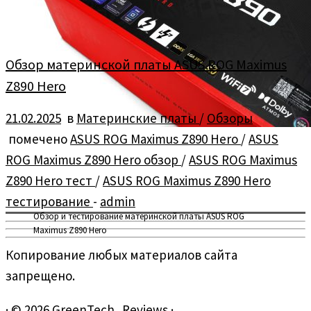
Обзор материнской платы ASUS ROG Maximus
Z890 Hero
21.02.2025
в
Материнские платы
/
Обзоры
помечено
ASUS ROG Maximus Z890 Hero
/
ASUS
ROG Maximus Z890 Hero обзор
/
ASUS ROG Maximus
Z890 Hero тест
/
ASUS ROG Maximus Z890 Hero
тестирование
-
admin
Обзор и тестирование материнской платы ASUS ROG
Maximus Z890 Hero
Копирование любых материалов сайта
запрещено.
·
© 2026
GreenTech_Reviews
·