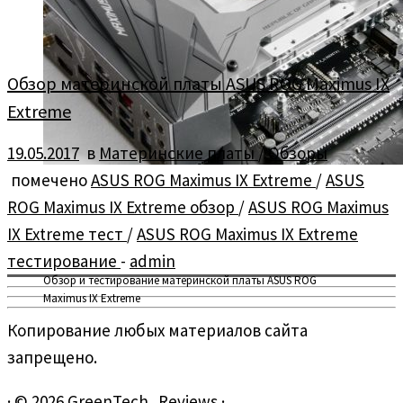
Обзор материнской платы ASUS ROG Maximus IX
Extreme
19.05.2017
в
Материнские платы
/
Обзоры
помечено
ASUS ROG Maximus IX Extreme
/
ASUS
ROG Maximus IX Extreme обзор
/
ASUS ROG Maximus
IX Extreme тест
/
ASUS ROG Maximus IX Extreme
тестирование
-
admin
Обзор и тестирование материнской платы ASUS ROG
Maximus IX Extreme
Копирование любых материалов сайта
запрещено.
·
© 2026
GreenTech_Reviews
·