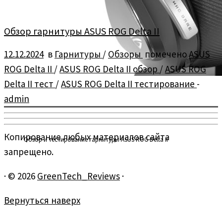
Обзор гарнитуры ASUS ROG Delta II
12.12.2024
в
Гарнитуры
/
Обзоры
помечено
ASUS
ROG Delta II
/
ASUS ROG Delta II обзор
/
ASUS ROG
Delta II тест
/
ASUS ROG Delta II тестирование
-
admin
Копирование любых материалов сайта
Обзор и тестирование гарнитуры ASUS ROG Delta II
запрещено.
·
© 2026
GreenTech_Reviews
·
Вернуться наверх