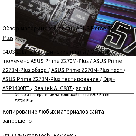
Обзор материнской платы ASUS Prime Z270M-
Plus
04.03.2017
в
Материнские платы
/
Обзоры
помечено
ASUS Prime Z270M-Plus
/
ASUS Prime
Z270M-Plus обзор
/
ASUS Prime Z270M-Plus тест
/
ASUS Prime Z270M-Plus тестирование
/
Digi+
ASP1400BT
/
Realtek ALC887
-
admin
Обзор и тестирование материнской платы ASUS Prime
Z270M-Plus
Копирование любых материалов сайта
запрещено.
·
© 2026
GreenTech_Reviews
·