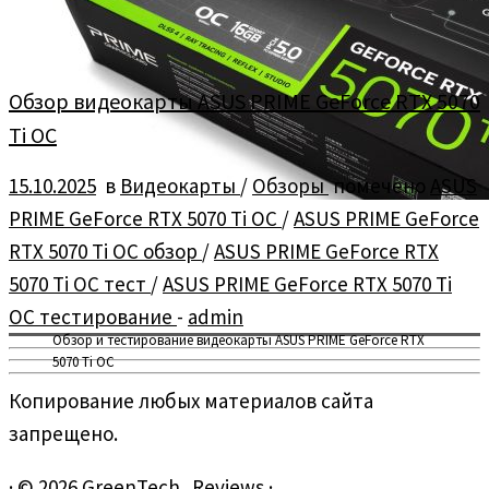
Обзор видеокарты ASUS PRIME GeForce RTX 5070
Ti OC
15.10.2025
в
Видеокарты
/
Обзоры
помечено
ASUS
PRIME GeForce RTX 5070 Ti OC
/
ASUS PRIME GeForce
RTX 5070 Ti OC обзор
/
ASUS PRIME GeForce RTX
5070 Ti OC тест
/
ASUS PRIME GeForce RTX 5070 Ti
OC тестирование
-
admin
Обзор и тестирование видеокарты ASUS PRIME GeForce RTX
5070 Ti OC
Копирование любых материалов сайта
запрещено.
·
© 2026
GreenTech_Reviews
·