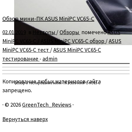
Обзор мини-ПК ASUS MiniPC VC65-C
02.01.2019
в
Неттопы
/
Обзоры
помечено
ASUS
MiniPC VC65-C
/
ASUS MiniPC VC65-C обзор
/
ASUS
MiniPC VC65-C тест
/
ASUS MiniPC VC65-C
тестирование
-
admin
Копирование любых материалов сайта
Обзор и тестирование мини-ПК ASUS MiniPC VC65-C
запрещено.
·
© 2026
GreenTech_Reviews
·
Вернуться наверх