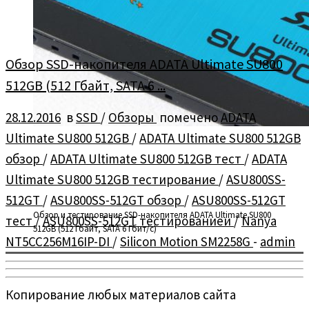
Обзор SSD-накопителя ADATA Ultimate SU800
512GB (512 Гбайт, SATA 6 ...
28.12.2016
в
SSD
/
Обзоры
помечено
ADATA
Ultimate SU800 512GB
/
ADATA Ultimate SU800 512GB
обзор
/
ADATA Ultimate SU800 512GB тест
/
ADATA
Ultimate SU800 512GB тестирование
/
ASU800SS-
512GT
/
ASU800SS-512GT обзор
/
ASU800SS-512GT
Обзор и тестирование SSD-накопителя ADATA Ultimate SU800
тест
/
ASU800SS-512GT тестированиеи
/
Nanya
512GB (512 Гбайт, SATA 6 Гбит/с)
NT5CC256M16IP-DI
/
Silicon Motion SM2258G
-
admin
Копирование любых материалов сайта