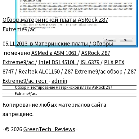
Обзор материнской платы ASRock Z87
Extreme9/ac
05.11.2013
в
Материнские платы
/
Обзоры
помечено
ASMedia ASM 1061
/
ASRock Z87
Extreme9/ac
/
Intel DSL4510L
/
ISL6379
/
PLX PEX
8747
/
Realtek ALC1150
/
Z87 Extreme9/ac обзор
/
Z87
Extreme9/ac тест
-
admin
Обзор и тестирование материнской платы ASRock Z87
Extreme9/ac.
Копирование любых материалов сайта
запрещено.
·
© 2026
GreenTech_Reviews
·