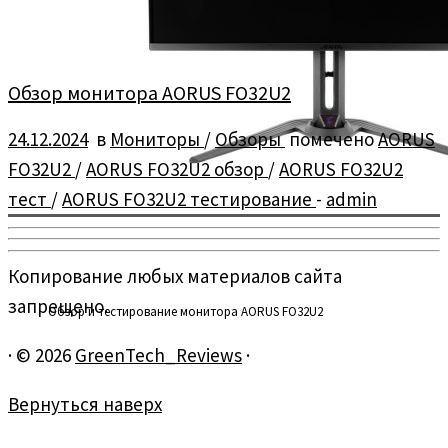
Обзор монитора AORUS FO32U2
24.12.2024
в
Мониторы
/
Обзоры
помечено
AORUS
FO32U2
/
AORUS FO32U2 обзор
/
AORUS FO32U2
тест
/
AORUS FO32U2 тестирование
-
admin
Копирование любых материалов сайта
запрещено.
Обзор и тестирование монитора AORUS FO32U2
·
© 2026
GreenTech_Reviews
·
Вернуться наверх