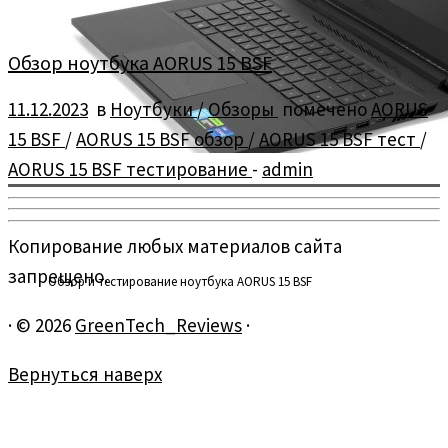
Обзор ноутбука AORUS 15 BSF
11.12.2023
в
Ноутбуки
/
Обзоры
помечено
AORUS
15 BSF
/
AORUS 15 BSF обзор
/
AORUS 15 BSF тест
/
AORUS 15 BSF тестирование
-
admin
Копирование любых материалов сайта
запрещено.
Обзор и тестирование ноутбука AORUS 15 BSF
·
© 2026
GreenTech_Reviews
·
Вернуться наверх