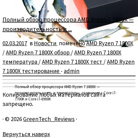
Полный обзор процессора AMD Ryzen 7 1800X —
производительность и ...
02.03.2017
в
Новости
помечено
AMD Ryzen 7 1800X
/
AMD Ryzen 7 1800X обзор
/
AMD Ryzen 7 1800X
температура
/
AMD Ryzen 7 1800X тест
/
AMD Ryzen
7 1800X тестирование
-
admin
Полный обзор процессора AMD Ryzen 7 1800X —
производительность и температуры, сравнение с Core i7-
Копирование любых материалов сайта
7700K и Core i7-6900K
запрещено.
·
© 2026
GreenTech_Reviews
·
Вернуться наверх