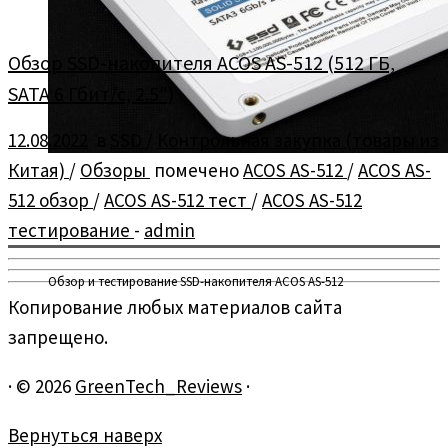
Обзор SSD-накопителя ACOS AS-512 (512 ГБ,
SATA 6 Гбит/с, 2.5″)
12.08.2022
в
SSD
/
Контрольная закупка (товары из
Китая)
/
Обзоры
помечено
ACOS AS-512
/
ACOS AS-
512 обзор
/
ACOS AS-512 тест
/
ACOS AS-512
тестирование
-
admin
Обзор и тестирование SSD-накопителя ACOS AS-512
Копирование любых материалов сайта
запрещено.
·
© 2026
GreenTech_Reviews
·
Вернуться наверх