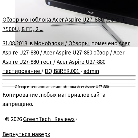
Обзор моноблока Acer Aspire U27-880 (Core i7-
7500U, 8 ГБ, 2 ...
31.08.2018
в
Моноблоки
/
Обзоры
помечено
Acer
Aspire U27-880
/
Acer Aspire U27-880 обзор
/
Acer
Aspire U27-880 тест
/
Acer Aspire U27-880
тестирование
/
DQ.B8RER.001
-
admin
Обзор и тестирование моноблока Acer Aspire U27-880
Копирование любых материалов сайта
запрещено.
·
© 2026
GreenTech_Reviews
·
Вернуться наверх