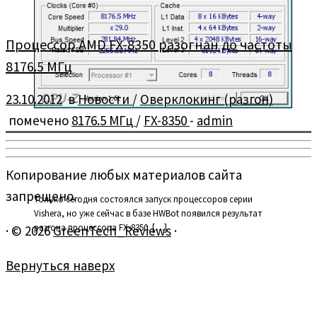
Процессор AMD FX-8350 разогнан до частоты
8176.5 МГц
23.10.2012
в
Новости
/
Оверклокинг (разгон)
помечено
8176.5 МГц
/
FX-8350
-
admin
Копирование любых материалов сайта
запрещено.
Только сегодня состоялся запуск процессоров серии
Vishera, но уже сейчас в базе HWBot появился результат
разгона процессора FX-8350. […]
·
© 2026
GreenTech_Reviews
·
Вернуться наверх