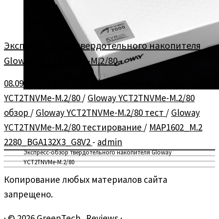
Экспресс-обзор твердотельного накопителя
Gloway YCT2TNVMe-M.2/80
08.09.2024
в
SSD
/
Обзоры
помечено
Gloway
YCT2TNVMe-M.2/80
/
Gloway YCT2TNVMe-M.2/80
обзор
/
Gloway YCT2TNVMe-M.2/80 тест
/
Gloway
YCT2TNVMe-M.2/80 тестирование
/
MAP1602_M.2
2280_BGA132X3_G8V2
-
admin
Экспресс-обзор твердотельного накопителя Gloway
YCT2TNVMe-M.2/80
Копирование любых материалов сайта
запрещено.
·
© 2026
GreenTech_Reviews
·