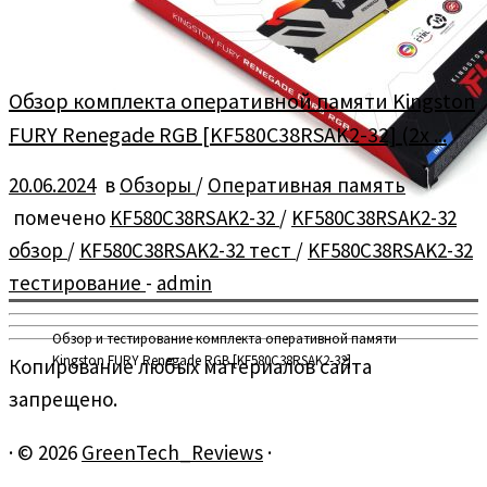
Обзор комплекта оперативной памяти Kingston
FURY Renegade RGB [KF580C38RSAK2-32] (2x ...
20.06.2024
в
Обзоры
/
Оперативная память
помечено
KF580C38RSAK2-32
/
KF580C38RSAK2-32
обзор
/
KF580C38RSAK2-32 тест
/
KF580C38RSAK2-32
тестирование
-
admin
Обзор и тестирование комплекта оперативной памяти
Kingston FURY Renegade RGB [KF580C38RSAK2-32]
Копирование любых материалов сайта
запрещено.
·
© 2026
GreenTech_Reviews
·