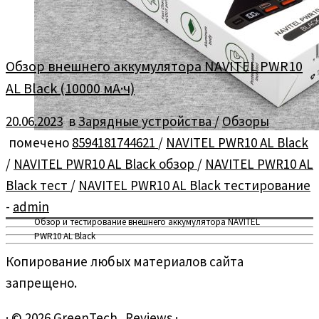
Обзор внешнего аккумулятора NAVITEL PWR10
AL Black (10000 мА·ч)
20.06.2023
в
Зарядные устройства
/
Обзоры
помечено
8594181744621
/
NAVITEL PWR10 AL Black
/
NAVITEL PWR10 AL Black обзор
/
NAVITEL PWR10 AL
Black тест
/
NAVITEL PWR10 AL Black тестирование
-
admin
Обзор и тестирование внешнего аккумулятора NAVITEL
PWR10 AL Black
Копирование любых материалов сайта
запрещено.
·
© 2026
GreenTech_Reviews
·