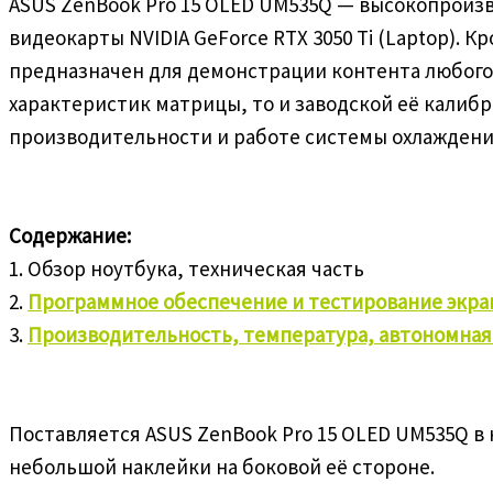
ASUS ZenBook Pro 15 OLED UM535Q — высокопроизв
видеокарты NVIDIA GeForce RTX 3050 Ti (Laptop).
предназначен для демонстрации контента любого 
характеристик матрицы, то и заводской её калиб
производительности и работе системы охлаждения
Содержание:
1. Обзор ноутбука, техническая часть
2.
Программное обеспечение и тестирование экра
3.
Производительность, температура, автономная
Поставляется ASUS ZenBook Pro 15 OLED UM535Q 
небольшой наклейки на боковой её стороне.