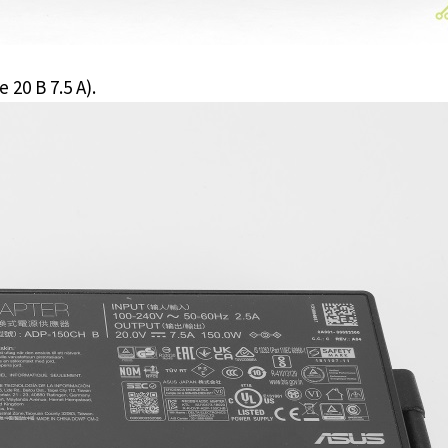
0 В 7.5 А).