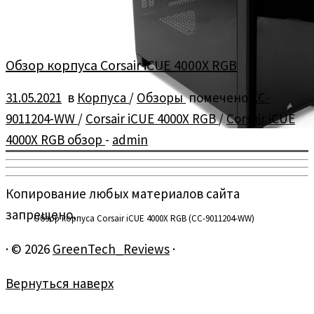
Обзор корпуса Corsair iCUE 4000X RGB
31.05.2021
в
Корпуса
/
Обзоры
помечено
CC-
9011204-WW
/
Corsair iCUE 4000X RGB
/
Corsair iCUE
4000X RGB обзор
-
admin
Копирование любых материалов сайта
запрещено.
Обзор корпуса Corsair iCUE 4000X RGB (CC-9011204-WW)
·
© 2026
GreenTech_Reviews
·
Вернуться наверх