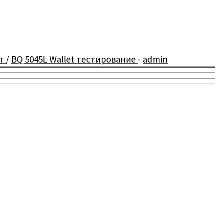
ст
/
BQ 5045L Wallet тестирование
-
admin