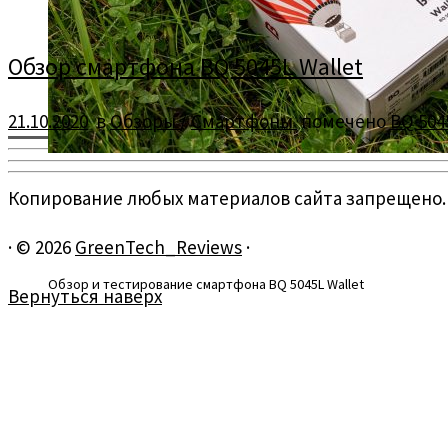
Обзор смартфона BQ 5045L Wallet
21.10.2020
в
Обзоры
/
Смартфоны
помечено
BQ 504
Копирование любых материалов сайта запрещено.
·
© 2026
GreenTech_Reviews
·
Обзор и тестирование смартфона BQ 5045L Wallet
Вернуться наверх