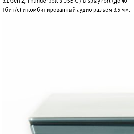
3.1 Gen 2, Thunderbolt 3 USB-C / DisplayPort (до 40
Гбит/с) и комбинированный аудио разъём 3.5 мм.