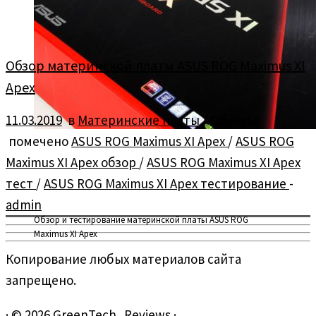
Обзор материнской платы ASUS ROG Maximus XI
Apex
11.03.2019
в
Материнские платы
/
Обзоры
помечено
ASUS ROG Maximus XI Apex
/
ASUS ROG
Maximus XI Apex обзор
/
ASUS ROG Maximus XI Apex
тест
/
ASUS ROG Maximus XI Apex тестирование
-
admin
Обзор и тестирование материнской платы ASUS ROG
Maximus XI Apex
Копирование любых материалов сайта
запрещено.
·
© 2026
GreenTech_Reviews
·