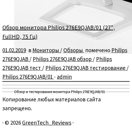
Обзор монитора Philips 276E9QJAB/01 (27″,
FullHD, 75 Гц)
01.02.2019
в
Мониторы
/
Обзоры
помечено
Philips
276E9QJAB
/
Philips 276E9QJAB обзор
/
Philips
276E9QJAB тест
/
Philips 276E9QJAB тестирование
/
Philips 276E9QJAB/01
-
admin
Обзор и тестирование монитора Philips 276E9QJAB/01
Копирование любых материалов сайта
запрещено.
·
© 2026
GreenTech_Reviews
·