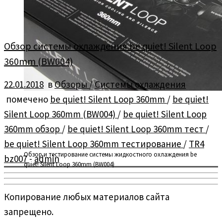
Обзор системы охлаждения be quiet! Silent Loop
360mm (BW004)
22.01.2018
в
Обзоры
/
Системы охлаждения
помечено
be quiet! Silent Loop 360mm
/
be quiet!
Silent Loop 360mm (BW004)
/
be quiet! Silent Loop
360mm обзор
/
be quiet! Silent Loop 360mm тест
/
be quiet! Silent Loop 360mm тестирование
/
TR4
Обзор и тестирование системы жидкостного охлаждения be
bz007
-
admin
quiet! Silent Loop 360mm (BW004)
Копирование любых материалов сайта
запрещено.